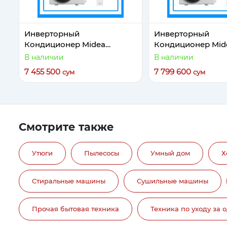
Инверторный
Инверторный
Кондиционер Midea
Кондиционер Mid
Модель ALL EASY PRO 12
Модель ALL EASY 
В наличии
В наличии
Inverter
new panel Inverter
7 455 500
7 799 600
сум
сум
Смотрите также
Утюги
Пылесосы
Умный дом
Х
Стиральные машины
Сушильные машины
Прочая бытовая техника
Техника по уходу за