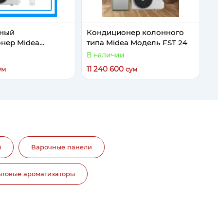
рный
Кондиционер колонного
нер Midea
типа Midea Модель FST 24
omi 9 Inverter
В наличии
11 240 600
ум
сум
ы
Варочные панели
ытовые ароматизаторы