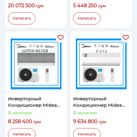
Inverter
20 072 500
5 448 250
сум
сум
Написать
Написать
Инверторный
Инверторный
Кондиционер Midea
Кондиционер Midea
Модель LOTUS Silver 12
Модель GAIA 12
В наличии
В наличии
Quattro Inverter
Quattro Inverter
8 258 400
9 634 800
сум
сум
Написать
Написать