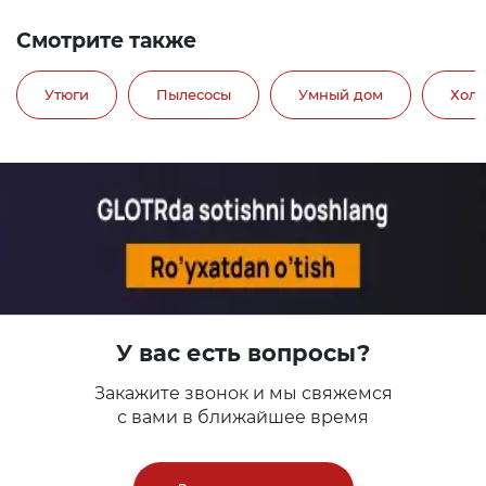
Смотрите также
Утюги
Пылесосы
Умный дом
Хол
У вас есть вопросы?
Закажите звонок и мы свяжемся
с вами в ближайшее время