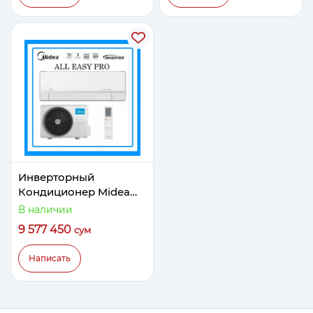
Инверторный
Кондиционер Midea
Модель ALL EASY PRO
В наличии
18 Inverter
9 577 450
сум
Написать