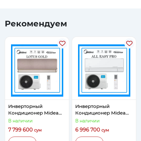
Рекомендуем
Инверторный
Инверторный
Кондиционер Midea
Кондиционер Midea
Модель LOTUS Gold 9
Модель ALL EASY PRO
В наличии
В наличии
Quattro Inverter
9 Inverter
7 799 600
6 996 700
сум
сум