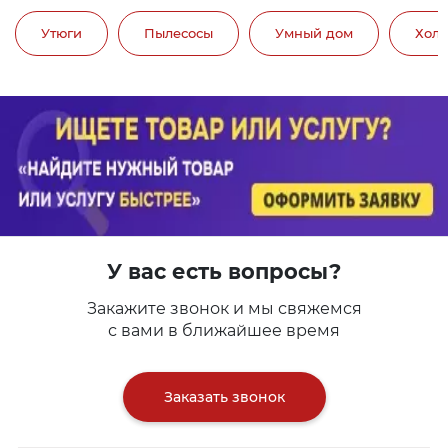
Утюги
Пылесосы
Умный дом
Хол
У вас есть вопросы?
Закажите звонок и мы свяжемся
с вами в ближайшее время
Заказать звонок