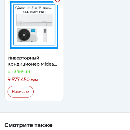
Инверторный
Кондиционер Midea
Модель ALL EASY PRO
В наличии
18 Inverter
9 577 450
сум
Написать
Смотрите также