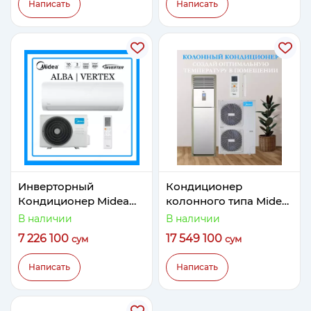
Написать
Написать
Инверторный
Кондиционер
Кондиционер Midea
колонного типа Midea
Модель Alba 18 Inverter
Модель FST 48
В наличии
В наличии
7 226 100
17 549 100
сум
сум
Написать
Написать